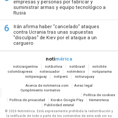
empresas y personas por fabricar y
suministrar armas y equipo tecnológico a
Rusia
Irán afirma haber "cancelado" ataques
contra Ucrania tras unas supuestas
"disculpas" de Kiev por el ataque a un
carguero
noti
mérica
notici
argentina
noti
bolivia
noti
brasil
noti
chile
colombia
press
noti
ecuador
noti
méxico
noti
panama
noti
paraguay
noti
perú
noti
uruguay
Acerca de notimerica.com
Aviso legal
Cumplimiento normativo
Política de cookies
Política de privacidad
Kiosko Google Play
Hemeroteca
Publicidad estatal
© 2026 Notimérica.
Está expresamente prohibida la redistribución y
la redifusión de todo o parte de los contenidos de esta web sin su