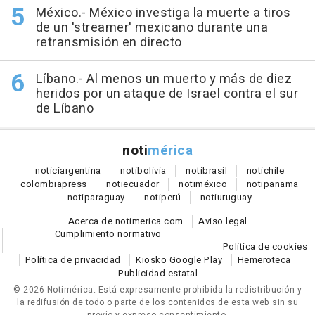
México.- México investiga la muerte a tiros
de un 'streamer' mexicano durante una
retransmisión en directo
Líbano.- Al menos un muerto y más de diez
heridos por un ataque de Israel contra el sur
de Líbano
noti
mérica
notici
argentina
noti
bolivia
noti
brasil
noti
chile
colombia
press
noti
ecuador
noti
méxico
noti
panama
noti
paraguay
noti
perú
noti
uruguay
Acerca de notimerica.com
Aviso legal
Cumplimiento normativo
Política de cookies
Política de privacidad
Kiosko Google Play
Hemeroteca
Publicidad estatal
© 2026 Notimérica.
Está expresamente prohibida la redistribución y
la redifusión de todo o parte de los contenidos de esta web sin su