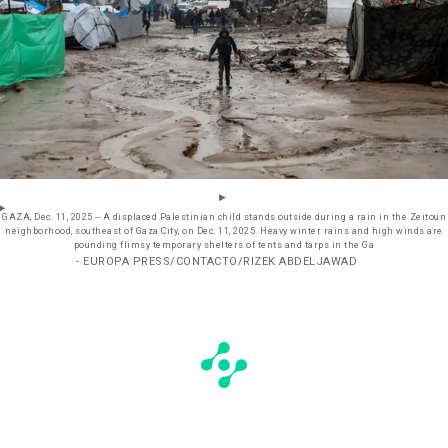
GAZA, Dec. 11, 2025 -- A displaced Palestinian child stands outside during a rain in the Zeitoun
neighborhood, southeast of Gaza City, on Dec. 11, 2025. Heavy winter rains and high winds are
pounding flimsy temporary shelters of tents and tarps in the Ga
- EUROPA PRESS/CONTACTO/RIZEK ABDELJAWAD