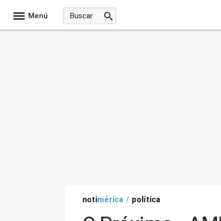
Menú
noti
mérica
/
política