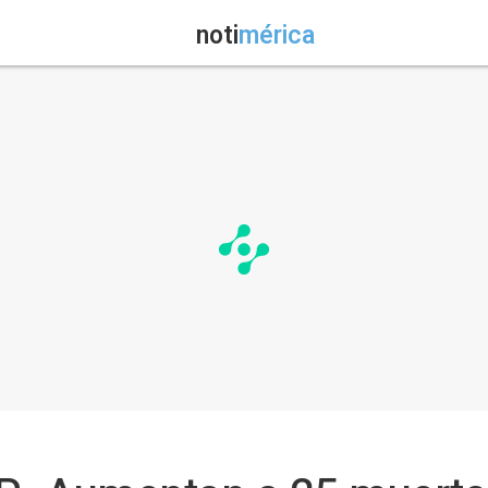
noti
mérica