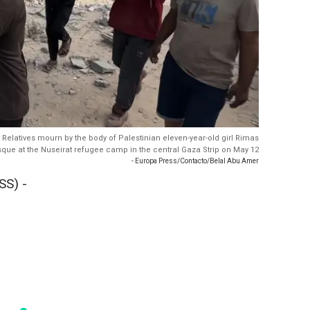
y: Relatives mourn by the body of Palestinian eleven-year-old girl Rimas
osque at the Nuseirat refugee camp in the central Gaza Strip on May 12
- Europa Press/Contacto/Belal Abu Amer
SS) -