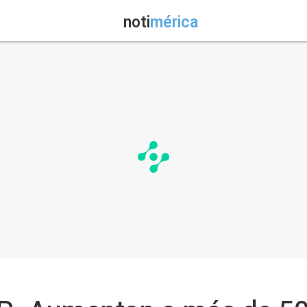
noti
mérica