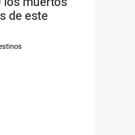
 los muertos
s de este
estinos