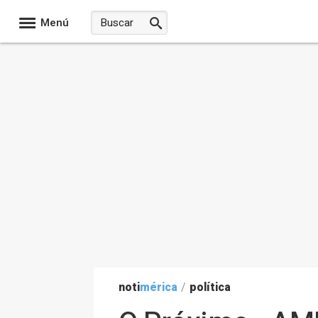
Menú
noti
mérica
/
política