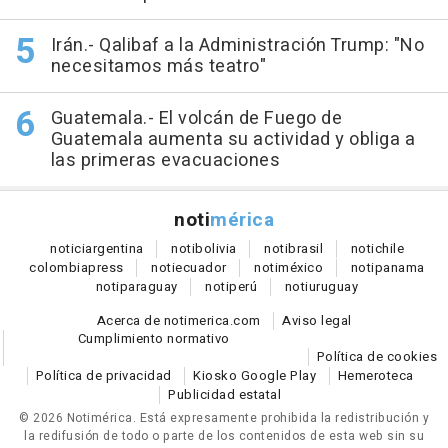
Irán.- Qalibaf a la Administración Trump: "No
necesitamos más teatro"
Guatemala.- El volcán de Fuego de
Guatemala aumenta su actividad y obliga a
las primeras evacuaciones
noti
mérica
notici
argentina
noti
bolivia
noti
brasil
noti
chile
colombia
press
noti
ecuador
noti
méxico
noti
panama
noti
paraguay
noti
perú
noti
uruguay
Acerca de notimerica.com
Aviso legal
Cumplimiento normativo
Política de cookies
Política de privacidad
Kiosko Google Play
Hemeroteca
Publicidad estatal
© 2026 Notimérica.
Está expresamente prohibida la redistribución y
la redifusión de todo o parte de los contenidos de esta web sin su