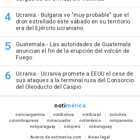
Ucrania.- Bulgaria ve "muy probable" que el
dron estrellado este sábado en su territorio
era del Ejército ucraniano
Guatemala.- Las autoridades de Guatemala
anuncian el fin de la erupción del volcán de
Fuego
Ucrania.- Ucrania promete a EEUU el cese de
sus ataques a la terminal rusa del Consorcio
del Oleoducto del Caspio
noti
mérica
notici
argentina
noti
bolivia
noti
brasil
noti
chile
colombia
press
noti
ecuador
noti
méxico
noti
panama
noti
paraguay
noti
perú
noti
uruguay
Acerca de notimerica.com
Aviso legal