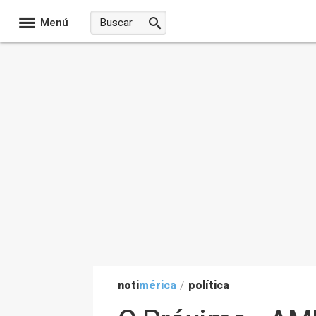
Menú
noti
mérica
/
política