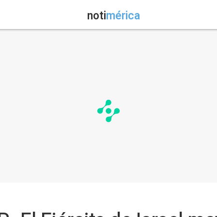
noti
mérica