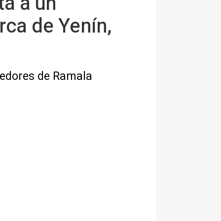
ta a un
rca de Yenín,
dedores de Ramala