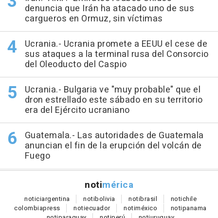
denuncia que Irán ha atacado uno de sus
cargueros en Ormuz, sin víctimas
Ucrania.- Ucrania promete a EEUU el cese de
sus ataques a la terminal rusa del Consorcio
del Oleoducto del Caspio
Ucrania.- Bulgaria ve "muy probable" que el
dron estrellado este sábado en su territorio
era del Ejército ucraniano
Guatemala.- Las autoridades de Guatemala
anuncian el fin de la erupción del volcán de
Fuego
noti
mérica
notici
argentina
noti
bolivia
noti
brasil
noti
chile
colombia
press
noti
ecuador
noti
méxico
noti
panama
noti
paraguay
noti
perú
noti
uruguay