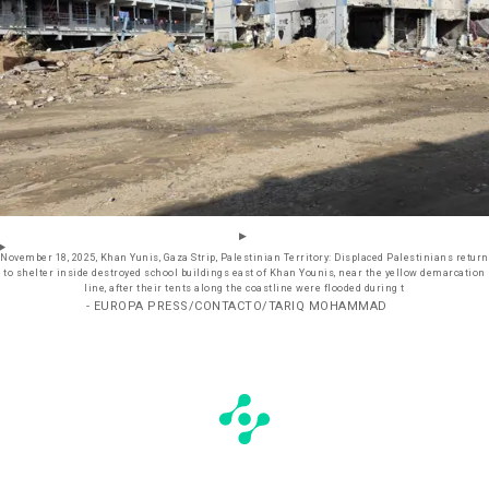
November 18, 2025, Khan Yunis, Gaza Strip, Palestinian Territory: Displaced Palestinians return
to shelter inside destroyed school buildings east of Khan Younis, near the yellow demarcation
line, after their tents along the coastline were flooded during t
- EUROPA PRESS/CONTACTO/TARIQ MOHAMMAD