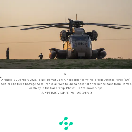
Archivo - 30 January 2025, Israel, Ramat-Gan: A helicopter carrying Israeli Defence Force (IDF)
soldier and freed hostage Arbel Yahud arrives to Sheba hospital after her release from Hamas
captivity in the Gaza Strip. Photo: Ilia Yefimovich/dpa
- ILIA YEFIMOVICH/DPA - ARCHIVO