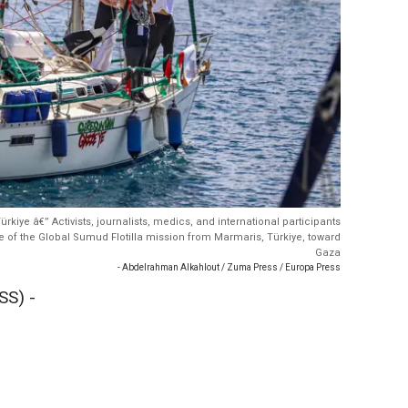
kiye â€” Activists, journalists, medics, and international participants
e of the Global Sumud Flotilla mission from Marmaris, Türkiye, toward
Gaza
- Abdelrahman Alkahlout / Zuma Press / Europa Press
SS) -