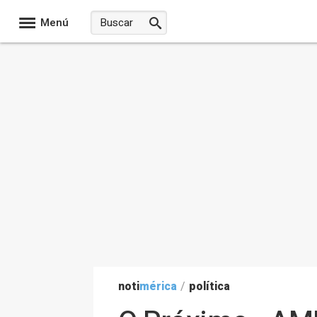
Menú
noti
mérica
/
política