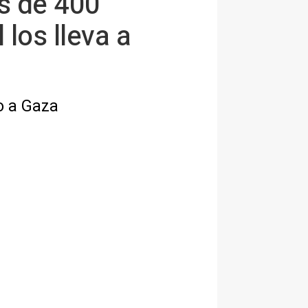
ás de 400
 los lleva a
o a Gaza