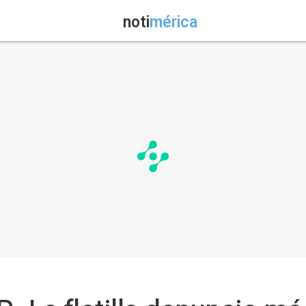
noti
mérica