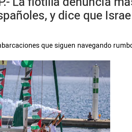
.- La flotilla denuncia m
pañoles, y dice que Israel
mbarcaciones que siguen navegando rumb