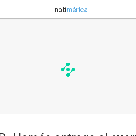
noti
mérica