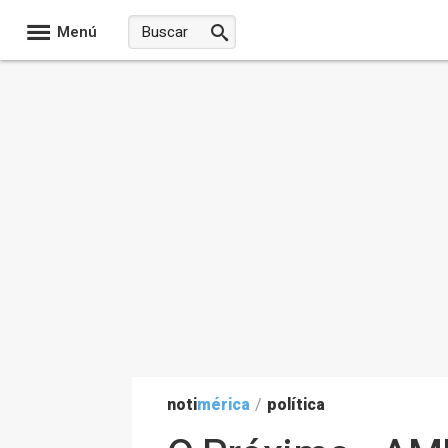
Menú
noti
mérica
/
política