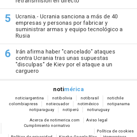
retransmisión en directo
Ucrania.- Ucrania sanciona a más de 40
empresas y personas por fabricar y
suministrar armas y equipo tecnológico a
Rusia
Irán afirma haber "cancelado" ataques
contra Ucrania tras unas supuestas
"disculpas" de Kiev por el ataque a un
carguero
noti
mérica
notici
argentina
noti
bolivia
noti
brasil
noti
chile
colombia
press
noti
ecuador
noti
méxico
noti
panama
noti
paraguay
noti
perú
noti
uruguay
Acerca de notimerica.com
Aviso legal
Cumplimiento normativo
Política de cookies
Política de privacidad
Kiosko Google Play
Hemeroteca