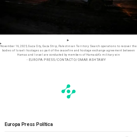
November 16, 2025, Gaza City, Gaza Strip, Palestinian Territory: Search operations to recover the
bodies of Israeli hostages as part of the ceasefire and hostage exchange agreement between
Hamas and Israel are conducted by members of Hamasâ€s military win
- EUROPA PRESS/CONTACTO/OMAR ASHTAWY
Europa Press Política