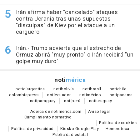
Irán afirma haber "cancelado" ataques
contra Ucrania tras unas supuestas
"disculpas" de Kiev por el ataque a un
carguero
Irán.- Trump advierte que el estrecho de
Ormuz abrirá "muy pronto" o Irán recibirá "un
golpe muy duro"
noti
mérica
notici
argentina
noti
bolivia
noti
brasil
noti
chile
colombia
press
noti
ecuador
noti
méxico
noti
panama
noti
paraguay
noti
perú
noti
uruguay
Acerca de notimerica.com
Aviso legal
Cumplimiento normativo
Política de cookies
Política de privacidad
Kiosko Google Play
Hemeroteca
Publicidad estatal