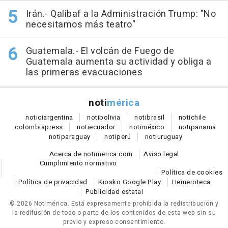
Irán.- Qalibaf a la Administración Trump: "No
necesitamos más teatro"
Guatemala.- El volcán de Fuego de
Guatemala aumenta su actividad y obliga a
las primeras evacuaciones
noti
mérica
notici
argentina
noti
bolivia
noti
brasil
noti
chile
colombia
press
noti
ecuador
noti
méxico
noti
panama
noti
paraguay
noti
perú
noti
uruguay
Acerca de notimerica.com
Aviso legal
Cumplimiento normativo
Política de cookies
Política de privacidad
Kiosko Google Play
Hemeroteca
Publicidad estatal
© 2026 Notimérica.
Está expresamente prohibida la redistribución y
la redifusión de todo o parte de los contenidos de esta web sin su
previo y expreso consentimiento.