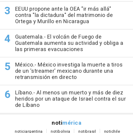
EEUU propone ante la OEA "ir más allá"
contra "la dictadura" del matrimonio de
Ortega y Murillo en Nicaragua
Guatemala.- El volcán de Fuego de
Guatemala aumenta su actividad y obliga a
las primeras evacuaciones
México.- México investiga la muerte a tiros
de un 'streamer' mexicano durante una
retransmisión en directo
Líbano.- Al menos un muerto y más de diez
heridos por un ataque de Israel contra el sur
de Líbano
noti
mérica
notici
argentina
noti
bolivia
noti
brasil
noti
chile