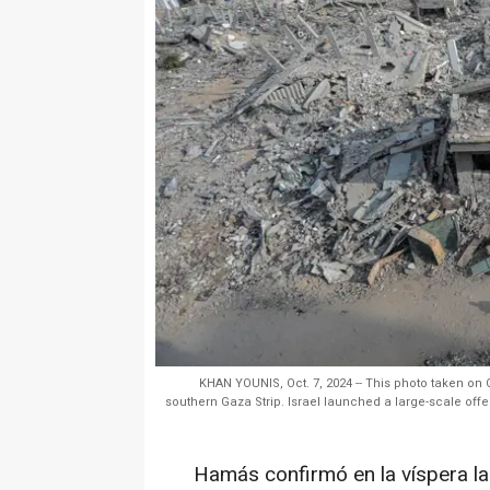
KHAN YOUNIS, Oct. 7, 2024 -- This photo taken on O
southern Gaza Strip. Israel launched a large-scale offe
Hamás confirmó en la víspera l