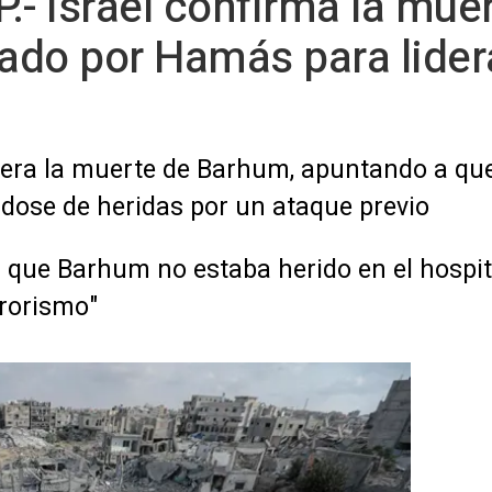
.- Israel confirma la muer
do por Hamás para lidera
era la muerte de Barhum, apuntando a que
dose de heridas por un ataque previo
sa que Barhum no estaba herido en el hospita
rrorismo"