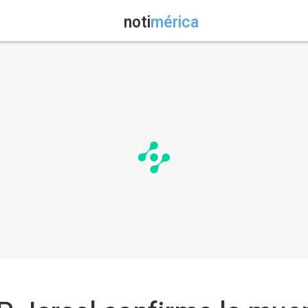
noti
mérica