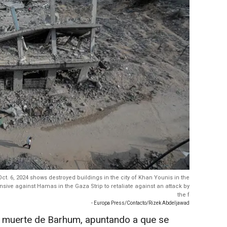
ct. 6, 2024 shows destroyed buildings in the city of Khan Younis in the
nsive against Hamas in the Gaza Strip to retaliate against an attack by
the f
- Europa Press/Contacto/Rizek Abdeljawad
a muerte de Barhum, apuntando a que se