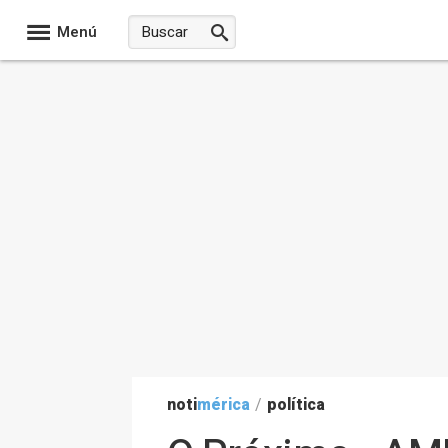
Menú
noti
mérica
/
política