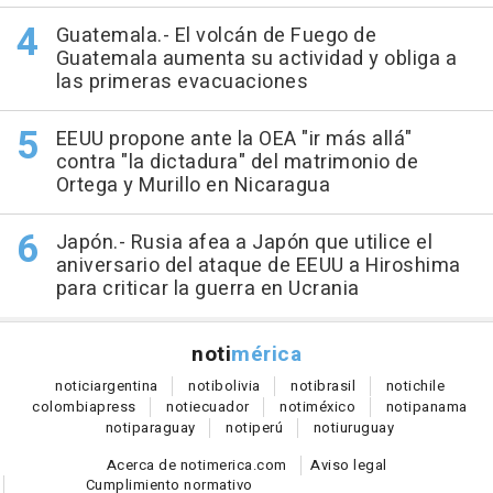
Guatemala.- El volcán de Fuego de
Guatemala aumenta su actividad y obliga a
las primeras evacuaciones
EEUU propone ante la OEA "ir más allá"
contra "la dictadura" del matrimonio de
Ortega y Murillo en Nicaragua
Japón.- Rusia afea a Japón que utilice el
aniversario del ataque de EEUU a Hiroshima
para criticar la guerra en Ucrania
noti
mérica
notici
argentina
noti
bolivia
noti
brasil
noti
chile
colombia
press
noti
ecuador
noti
méxico
noti
panama
noti
paraguay
noti
perú
noti
uruguay
Acerca de notimerica.com
Aviso legal
Cumplimiento normativo