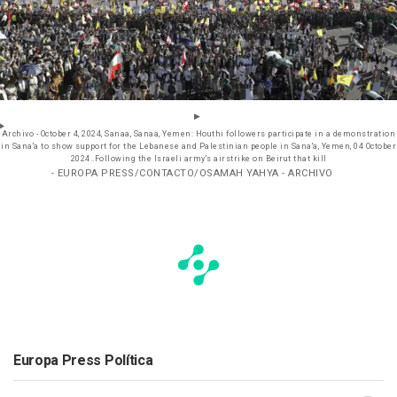
Archivo - October 4, 2024, Sanaa, Sanaa, Yemen: Houthi followers participate in a demonstration
in Sana'a to show support for the Lebanese and Palestinian people in Sana'a, Yemen, 04 October
2024..Following the Israeli army's airstrike on Beirut that kill
- EUROPA PRESS/CONTACTO/OSAMAH YAHYA - ARCHIVO
Europa Press Política