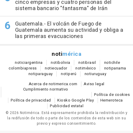
cinco empresas y cuatro personas del
sistema bancario "fantasma" de Irán
Guatemala.- El volcán de Fuego de
Guatemala aumenta su actividad y obliga a
las primeras evacuaciones
noti
mérica
notici
argentina
noti
bolivia
noti
brasil
noti
chile
colombia
press
noti
ecuador
noti
méxico
noti
panama
noti
paraguay
noti
perú
noti
uruguay
Acerca de notimerica.com
Aviso legal
Cumplimiento normativo
Política de cookies
Política de privacidad
Kiosko Google Play
Hemeroteca
Publicidad estatal
© 2026 Notimérica.
Está expresamente prohibida la redistribución y
la redifusión de todo o parte de los contenidos de esta web sin su
previo y expreso consentimiento.