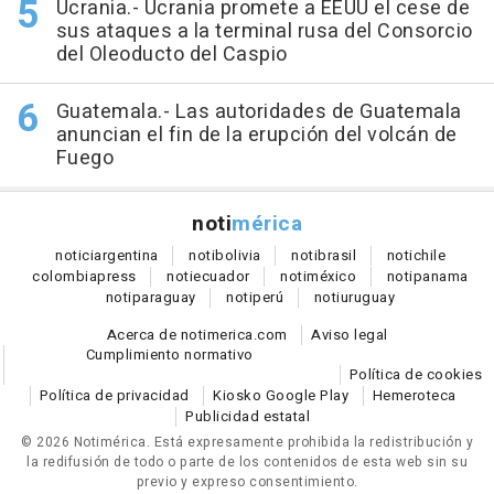
Ucrania.- Ucrania promete a EEUU el cese de
sus ataques a la terminal rusa del Consorcio
del Oleoducto del Caspio
Guatemala.- Las autoridades de Guatemala
anuncian el fin de la erupción del volcán de
Fuego
noti
mérica
notici
argentina
noti
bolivia
noti
brasil
noti
chile
colombia
press
noti
ecuador
noti
méxico
noti
panama
noti
paraguay
noti
perú
noti
uruguay
Acerca de notimerica.com
Aviso legal
Cumplimiento normativo
Política de cookies
Política de privacidad
Kiosko Google Play
Hemeroteca
Publicidad estatal
© 2026 Notimérica.
Está expresamente prohibida la redistribución y
la redifusión de todo o parte de los contenidos de esta web sin su
previo y expreso consentimiento.