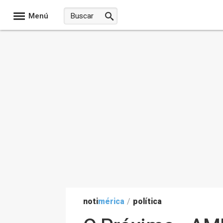
Menú
noti
mérica
/
política