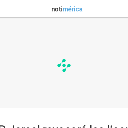
noti
mérica