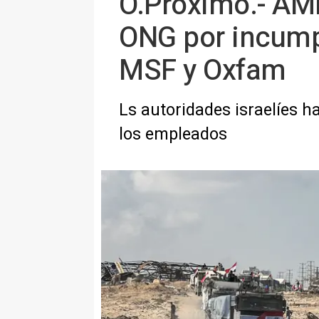
O.Próximo.- AMP.
ONG por incumpl
MSF y Oxfam
Ls autoridades israelíes 
los empleados