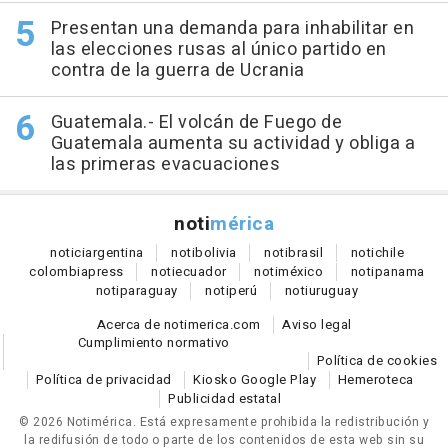
Presentan una demanda para inhabilitar en
las elecciones rusas al único partido en
contra de la guerra de Ucrania
Guatemala.- El volcán de Fuego de
Guatemala aumenta su actividad y obliga a
las primeras evacuaciones
noti
mérica
notici
argentina
noti
bolivia
noti
brasil
noti
chile
colombia
press
noti
ecuador
noti
méxico
noti
panama
noti
paraguay
noti
perú
noti
uruguay
Acerca de notimerica.com
Aviso legal
Cumplimiento normativo
Política de cookies
Política de privacidad
Kiosko Google Play
Hemeroteca
Publicidad estatal
© 2026 Notimérica.
Está expresamente prohibida la redistribución y
la redifusión de todo o parte de los contenidos de esta web sin su