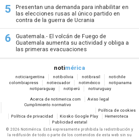
Presentan una demanda para inhabilitar en
las elecciones rusas al único partido en
contra de la guerra de Ucrania
Guatemala.- El volcán de Fuego de
Guatemala aumenta su actividad y obliga a
las primeras evacuaciones
noti
mérica
notici
argentina
noti
bolivia
noti
brasil
noti
chile
colombia
press
noti
ecuador
noti
méxico
noti
panama
noti
paraguay
noti
perú
noti
uruguay
Acerca de notimerica.com
Aviso legal
Cumplimiento normativo
Política de cookies
Política de privacidad
Kiosko Google Play
Hemeroteca
Publicidad estatal
© 2026 Notimérica.
Está expresamente prohibida la redistribución y
la redifusión de todo o parte de los contenidos de esta web sin su