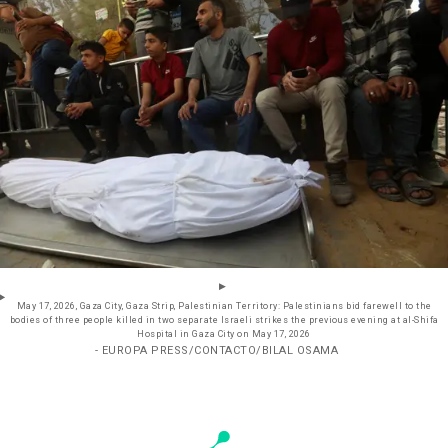
May 17, 2026, Gaza City, Gaza Strip, Palestinian Territory: Palestinians bid farewell to the
bodies of three people killed in two separate Israeli strikes the previous evening at al-Shifa
Hospital in Gaza City on May 17, 2026
- EUROPA PRESS/CONTACTO/BILAL OSAMA