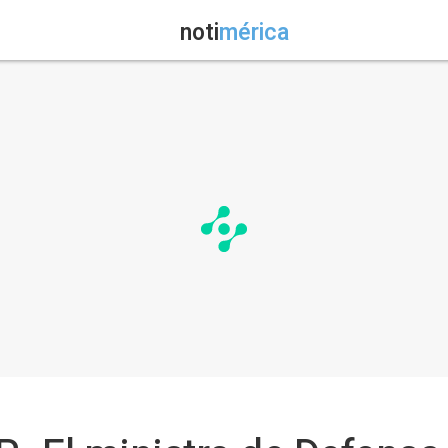
noti
mérica