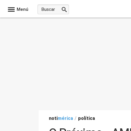
Menú
noti
mérica
/
política