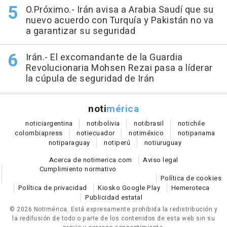
O.Próximo.- Irán avisa a Arabia Saudí que su
nuevo acuerdo con Turquía y Pakistán no va
a garantizar su seguridad
Irán.- El excomandante de la Guardia
Revolucionaria Mohsen Rezai pasa a líderar
la cúpula de seguridad de Irán
noti
mérica
notici
argentina
noti
bolivia
noti
brasil
noti
chile
colombia
press
noti
ecuador
noti
méxico
noti
panama
noti
paraguay
noti
perú
noti
uruguay
Acerca de notimerica.com
Aviso legal
Cumplimiento normativo
Política de cookies
Política de privacidad
Kiosko Google Play
Hemeroteca
Publicidad estatal
© 2026 Notimérica.
Está expresamente prohibida la redistribución y
la redifusión de todo o parte de los contenidos de esta web sin su