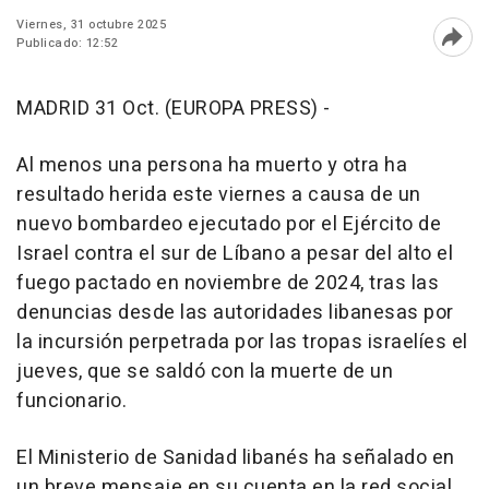
Viernes, 31 octubre 2025
Publicado: 12:52
Abri
MADRID 31 Oct. (EUROPA PRESS) -
Al menos una persona ha muerto y otra ha
resultado herida este viernes a causa de un
nuevo bombardeo ejecutado por el Ejército de
Israel contra el sur de Líbano a pesar del alto el
fuego pactado en noviembre de 2024, tras las
denuncias desde las autoridades libanesas por
la incursión perpetrada por las tropas israelíes el
jueves, que se saldó con la muerte de un
funcionario.
El Ministerio de Sanidad libanés ha señalado en
un breve mensaje en su cuenta en la red social