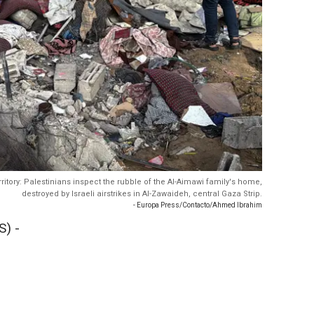
erritory: Palestinians inspect the rubble of the Al-Aimawi family's home,
destroyed by Israeli airstrikes in Al-Zawaideh, central Gaza Strip.
- Europa Press/Contacto/Ahmed Ibrahim
) -