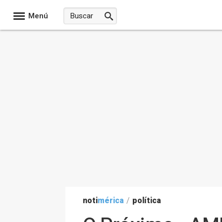
Menú
noti
mérica
/
política