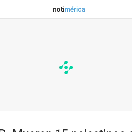
noti
mérica