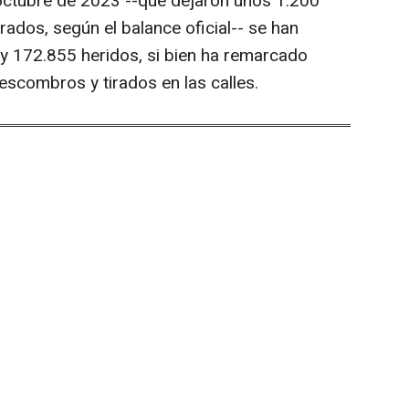
e octubre de 2023 --que dejaron unos 1.200
ados, según el balance oficial-- se han
y 172.855 heridos, si bien ha remarcado
escombros y tirados en las calles.