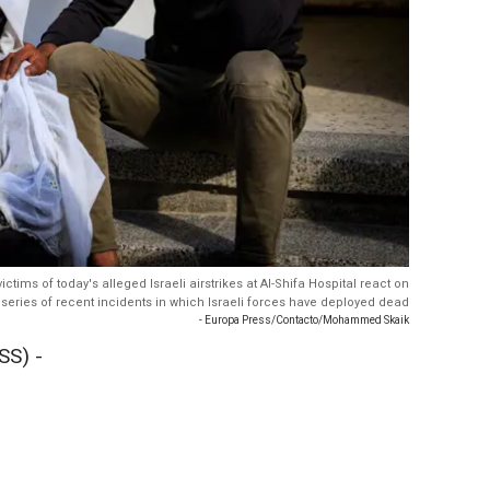
ctims of today's alleged Israeli airstrikes at Al-Shifa Hospital react on
 series of recent incidents in which Israeli forces have deployed dead
- Europa Press/Contacto/Mohammed Skaik
SS) -