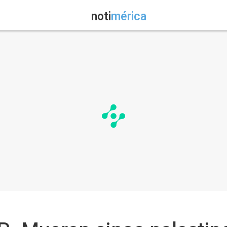
noti
mérica