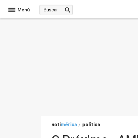
Menú
noti
mérica
/
política