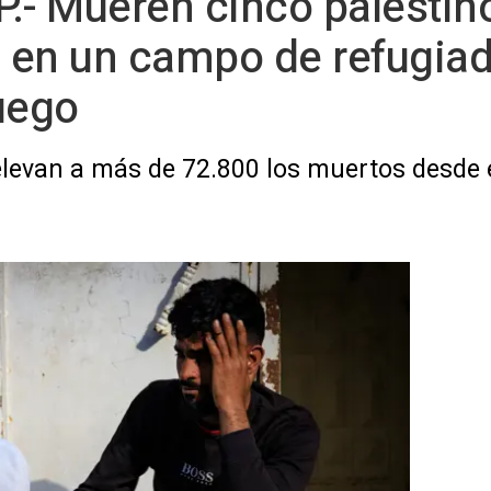
.- Mueren cinco palestin
l en un campo de refugia
fuego
levan a más de 72.800 los muertos desde el