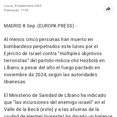
Lunes, 8 septiembre 2025
Publicado: 17:05
Abri
MADRID 8 Sep. (EUROPA PRESS) -
Al menos cinco personas han muerto en
bombardeos perpetrados este lunes por el
Ejército de Israel contra "múltiples objetivos
terroristas" del partido-milicia chií Hezbolá en
Líbano, a pesar del alto el fuego pactado en
noviembre de 2024, según las autoridades
libanesas.
El Ministerio de Sanidad de Líbano ha indicado
que "las incursiones del enemigo israelí" en el
Valle de la Becá (este) y a las afueras de la
ciudad de Hermel (noreste) ha dejado un balance