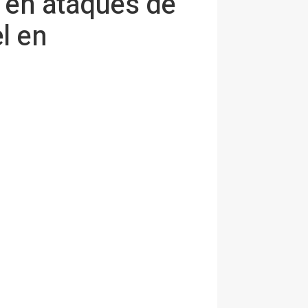
 en ataques de
l en