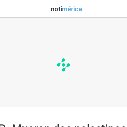
noti
mérica