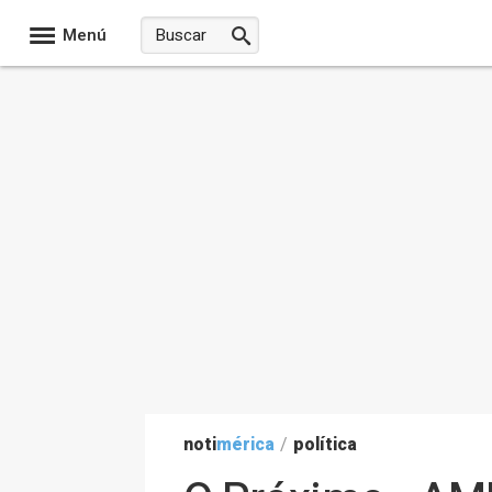
Menú
noti
mérica
/
política