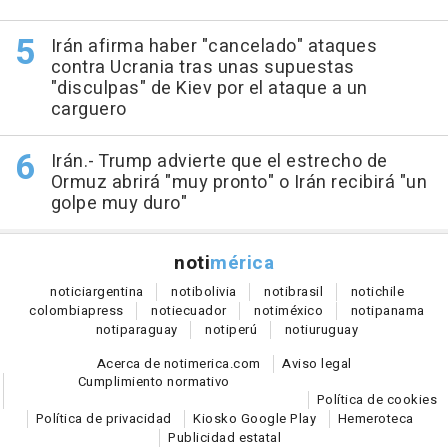
Irán afirma haber "cancelado" ataques
contra Ucrania tras unas supuestas
"disculpas" de Kiev por el ataque a un
carguero
Irán.- Trump advierte que el estrecho de
Ormuz abrirá "muy pronto" o Irán recibirá "un
golpe muy duro"
noti
mérica
notici
argentina
noti
bolivia
noti
brasil
noti
chile
colombia
press
noti
ecuador
noti
méxico
noti
panama
noti
paraguay
noti
perú
noti
uruguay
Acerca de notimerica.com
Aviso legal
Cumplimiento normativo
Política de cookies
Política de privacidad
Kiosko Google Play
Hemeroteca
Publicidad estatal