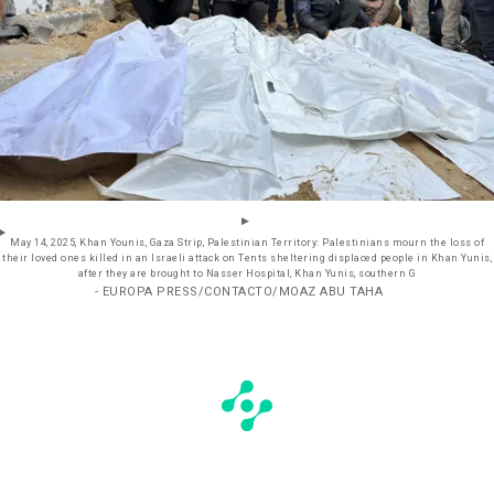
May 14, 2025, Khan Younis, Gaza Strip, Palestinian Territory: Palestinians mourn the loss of
their loved ones killed in an Israeli attack on Tents sheltering displaced people in Khan Yunis,
after they are brought to Nasser Hospital, Khan Yunis, southern G
- EUROPA PRESS/CONTACTO/MOAZ ABU TAHA