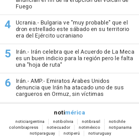
anuncian el fin de la erupción del volcán de
Fuego
Ucrania.- Bulgaria ve "muy probable" que el
dron estrellado este sábado en su territorio
era del Ejército ucraniano
Irán.- Irán celebra que el Acuerdo de La Meca
es un buen indicio para la región pero le falta
una "hoja de ruta"
Irán.- AMP.- Emiratos Árabes Unidos
denuncia que Irán ha atacado uno de sus
cargueros en Ormuz, sin víctimas
noti
mérica
notici
argentina
noti
bolivia
noti
brasil
noti
chile
colombia
press
noti
ecuador
noti
méxico
noti
panama
noti
paraguay
noti
perú
noti
uruguay