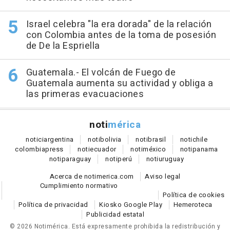
Israel celebra "la era dorada" de la relación
con Colombia antes de la toma de posesión
de De la Espriella
Guatemala.- El volcán de Fuego de
Guatemala aumenta su actividad y obliga a
las primeras evacuaciones
noti
mérica
notici
argentina
noti
bolivia
noti
brasil
noti
chile
colombia
press
noti
ecuador
noti
méxico
noti
panama
noti
paraguay
noti
perú
noti
uruguay
Acerca de notimerica.com
Aviso legal
Cumplimiento normativo
Política de cookies
Política de privacidad
Kiosko Google Play
Hemeroteca
Publicidad estatal
© 2026 Notimérica.
Está expresamente prohibida la redistribución y