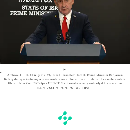
Archivo - FILED - 10 August 2025, Israel, Jerusalem: Israeli Prime Minister Benjamin
Netanyahu speaks during a press conference at the Prime minister's office in Jerusalem.
Photo: Haim Zach/GPO/dpa - ATTENTION: editorial use only and only if the credit me
- HAIM ZACH/GPO/DPA - ARCHIVO