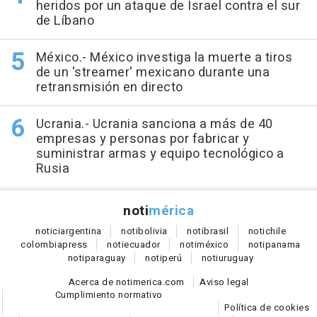
heridos por un ataque de Israel contra el sur
de Líbano
México.- México investiga la muerte a tiros
de un 'streamer' mexicano durante una
retransmisión en directo
Ucrania.- Ucrania sanciona a más de 40
empresas y personas por fabricar y
suministrar armas y equipo tecnológico a
Rusia
noti
mérica
notici
argentina
noti
bolivia
noti
brasil
noti
chile
colombia
press
noti
ecuador
noti
méxico
noti
panama
noti
paraguay
noti
perú
noti
uruguay
Acerca de notimerica.com
Aviso legal
Cumplimiento normativo
Política de cookies