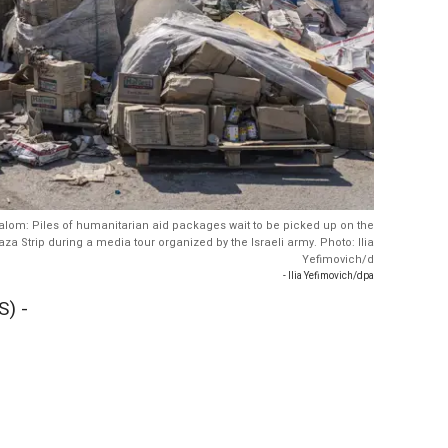
halom: Piles of humanitarian aid packages wait to be picked up on the
a Strip during a media tour organized by the Israeli army. Photo: Ilia
Yefimovich/d
- Ilia Yefimovich/dpa
) -