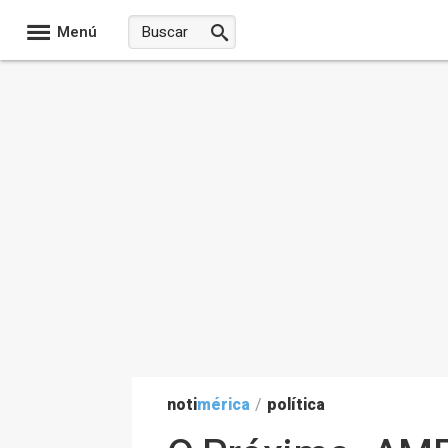
Menú
noti
mérica
/
política