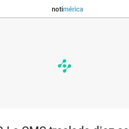
noti
mérica