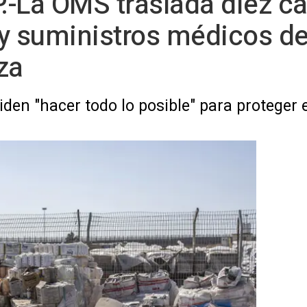
.-La OMS traslada diez c
 suministros médicos des
za
den "hacer todo lo posible" para proteger 