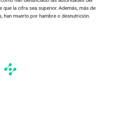
y como han denunciado las autoridades del
me que la cifra sea superior. Además, más de
s, han muerto por hambre o desnutrición.