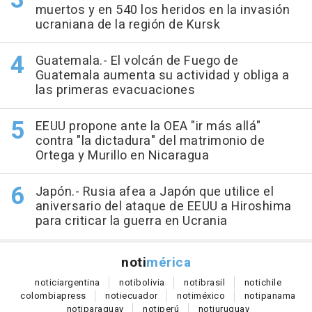
muertos y en 540 los heridos en la invasión
ucraniana de la región de Kursk
Guatemala.- El volcán de Fuego de
Guatemala aumenta su actividad y obliga a
las primeras evacuaciones
EEUU propone ante la OEA "ir más allá"
contra "la dictadura" del matrimonio de
Ortega y Murillo en Nicaragua
Japón.- Rusia afea a Japón que utilice el
aniversario del ataque de EEUU a Hiroshima
para criticar la guerra en Ucrania
noti
mérica
notici
argentina
noti
bolivia
noti
brasil
noti
chile
colombia
press
noti
ecuador
noti
méxico
noti
panama
noti
paraguay
noti
perú
noti
uruguay