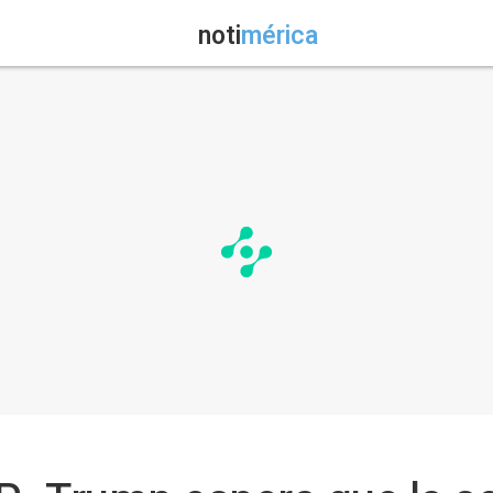
noti
mérica