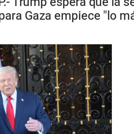
.- Trump espera que la s
 para Gaza empiece "lo m