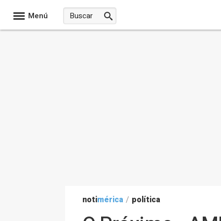
Menú
noti
mérica
/
política