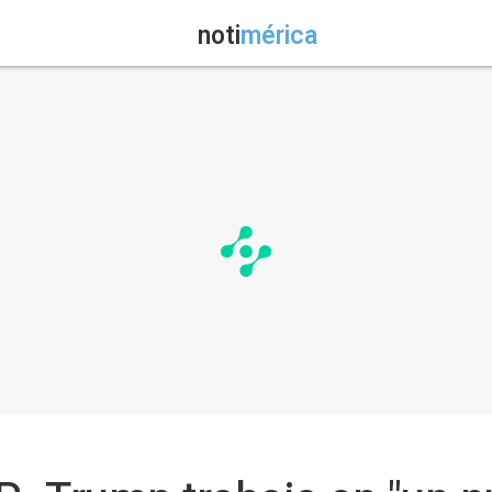
noti
mérica