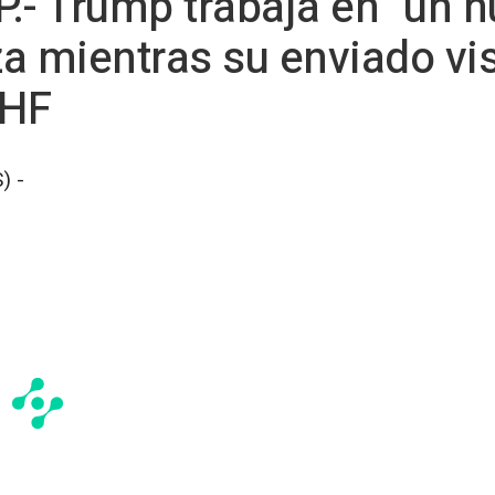
.- Trump trabaja en "un n
a mientras su enviado vis
GHF
) -