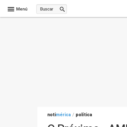
Menú
noti
mérica
/
política