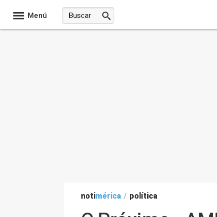
Menú
noti
mérica
/
política