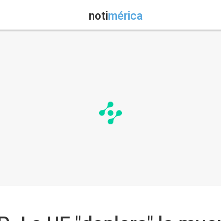
noti
mérica