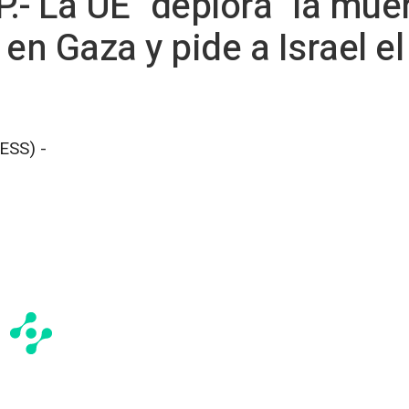
- La UE "deplora" la muer
n Gaza y pide a Israel el 
ESS) -