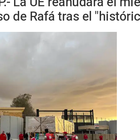
.- La UE reanudará el mié
o de Rafá tras el "históri