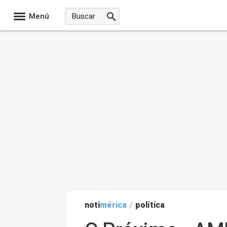
Menú
noti
mérica
/
política