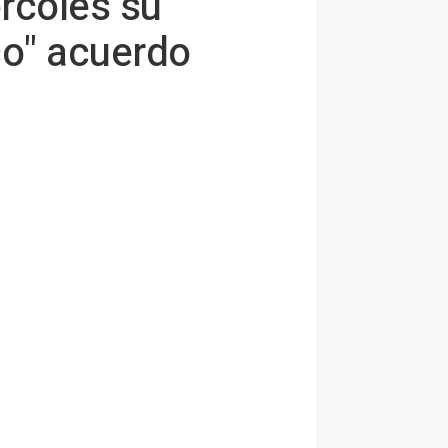
rcoles su
co" acuerdo