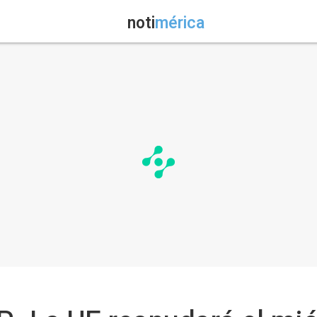
noti
mérica