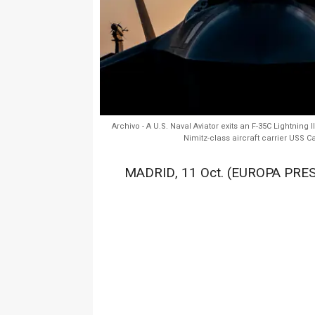
Archivo - A U.S. Naval Aviator exits an F-35C Lightning I
Nimitz-class aircraft carrier USS C
MADRID, 11 Oct. (EUROPA PRES