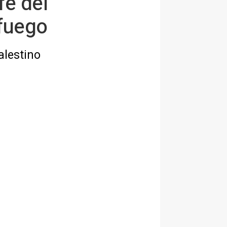
fe del
 fuego
alestino