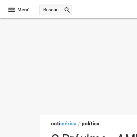
Menú
noti
mérica
/
política