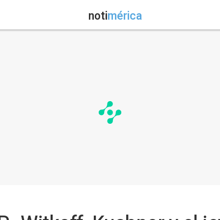
noti
mérica