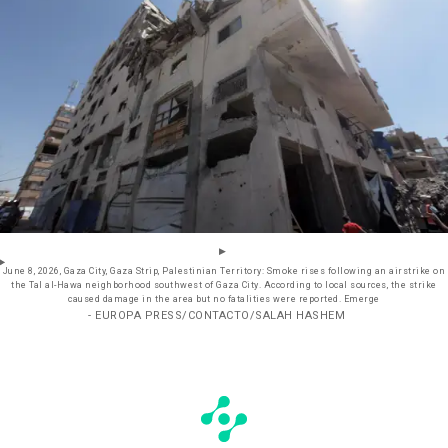
June 8, 2026, Gaza City, Gaza Strip, Palestinian Territory: Smoke rises following an airstrike on
the Tal al-Hawa neighborhood southwest of Gaza City. According to local sources, the strike
caused damage in the area but no fatalities were reported. Emerge
- EUROPA PRESS/CONTACTO/SALAH HASHEM