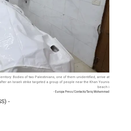
rritory: Bodies of two Palestinians, one of them unidentified, arrive at
er an Israeli strike targeted a group of people near the Khan Younis
beach i
- Europa Press/Contacto/Tariq Mohammad
S) -