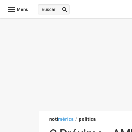
Menú
noti
mérica
/
política