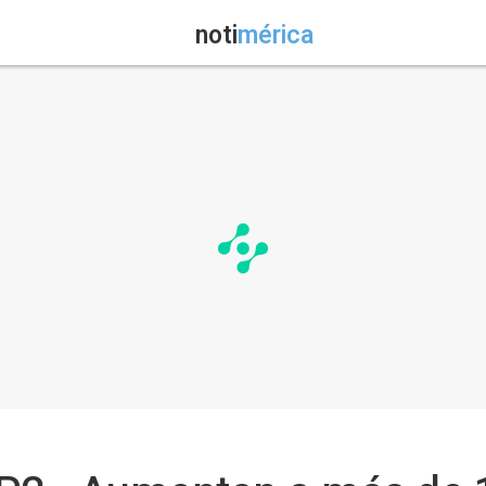
noti
mérica