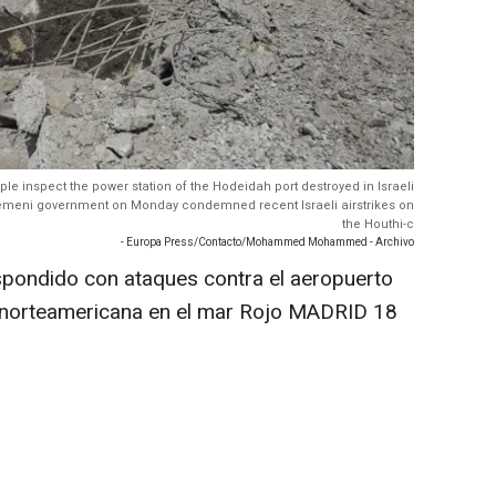
ple inspect the power station of the Hodeidah port destroyed in Israeli
 Yemeni government on Monday condemned recent Israeli airstrikes on
the Houthi-c
- Europa Press/Contacto/Mohammed Mohammed - Archivo
spondido con ataques contra el aeropuerto
za norteamericana en el mar Rojo MADRID 18