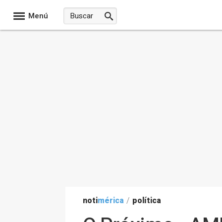
Menú
noti
mérica
/
política