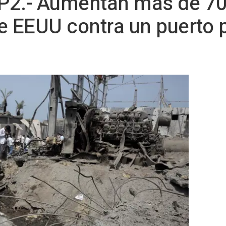
P2.- Aumentan más de 70
e EEUU contra un puerto p