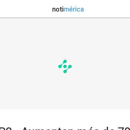
noti
mérica