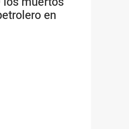
 los muertos
etrolero en