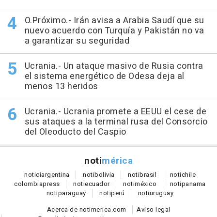
O.Próximo.- Irán avisa a Arabia Saudí que su
nuevo acuerdo con Turquía y Pakistán no va
a garantizar su seguridad
Ucrania.- Un ataque masivo de Rusia contra
el sistema energético de Odesa deja al
menos 13 heridos
Ucrania.- Ucrania promete a EEUU el cese de
sus ataques a la terminal rusa del Consorcio
del Oleoducto del Caspio
noti
mérica
notici
argentina
noti
bolivia
noti
brasil
noti
chile
colombia
press
noti
ecuador
noti
méxico
noti
panama
noti
paraguay
noti
perú
noti
uruguay
Acerca de notimerica.com
Aviso legal