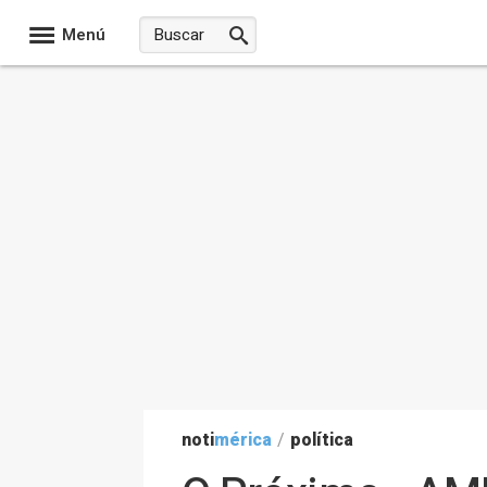
Menú
noti
mérica
/
política