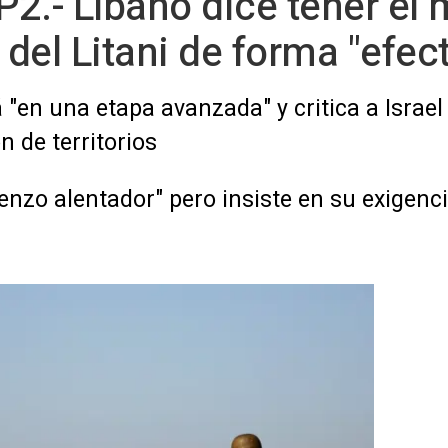
2.- Líbano dice tener el
 del Litani de forma "efect
á "en una etapa avanzada" y critica a Israel
n de territorios
nzo alentador" pero insiste en su exigenc