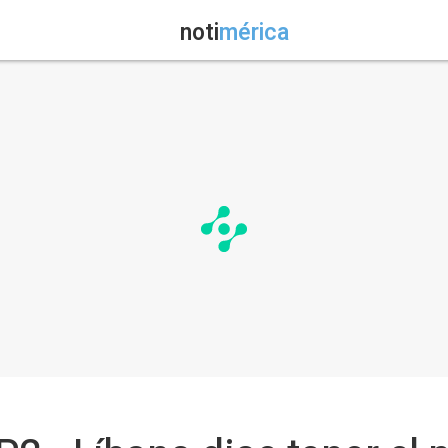
noti
mérica