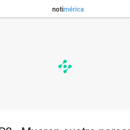
noti
mérica