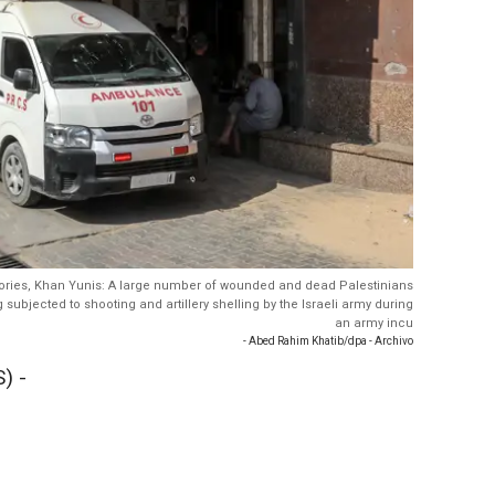
itories, Khan Yunis: A large number of wounded and dead Palestinians
 subjected to shooting and artillery shelling by the Israeli army during
an army incu
- Abed Rahim Khatib/dpa - Archivo
) -