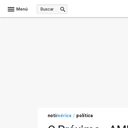
Menú
noti
mérica
/
política