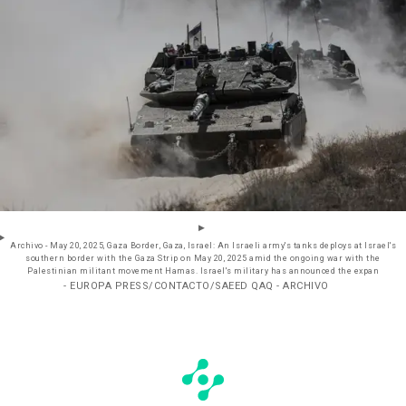
Archivo - May 20, 2025, Gaza Border, Gaza, Israel: An Israeli army's tanks deploys at Israel's
southern border with the Gaza Strip on May 20, 2025 amid the ongoing war with the
Palestinian militant movement Hamas. Israel's military has announced the expan
- EUROPA PRESS/CONTACTO/SAEED QAQ - ARCHIVO